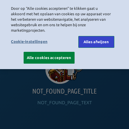
Door op “Alle cookies accepteren” te klikken gaat u
LOGIN
akkoord met het opslaan van cookies op uw apparaat voor
het verbeteren van websitenavigatie, het analyseren van
websitegebruik en om ons te helpen bij onze
marketingprojecten.
HOME
NAVIGATION_COMMUNITY
NAVIGATION_SHOP
NAVIGATION_PLAYING_HABBO
NAVIGAT
Cookie-instellingen
Alles afwijzen
Alle cookies accepteren
NOT_FOUND_PAGE_TITLE
NOT_FOUND_PAGE_TEXT