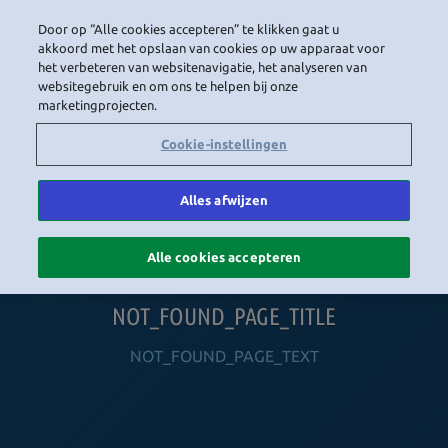
Door op “Alle cookies accepteren” te klikken gaat u
LOGIN
akkoord met het opslaan van cookies op uw apparaat voor
het verbeteren van websitenavigatie, het analyseren van
websitegebruik en om ons te helpen bij onze
marketingprojecten.
HOME
NAVIGATION_COMMUNITY
NAVIGATION_SHOP
NAVIGATION_PLAYING_HABBO
NAVIGAT
Cookie-instellingen
Alles afwijzen
Alle cookies accepteren
NOT_FOUND_PAGE_TITLE
NOT_FOUND_PAGE_TEXT