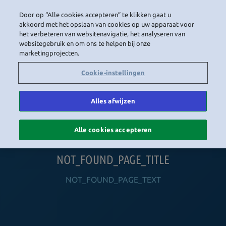
Door op “Alle cookies accepteren” te klikken gaat u
LOGIN
akkoord met het opslaan van cookies op uw apparaat voor
het verbeteren van websitenavigatie, het analyseren van
websitegebruik en om ons te helpen bij onze
marketingprojecten.
HOME
NAVIGATION_COMMUNITY
NAVIGATION_SHOP
NAVIGATION_PLAYING_HABBO
NAVIGAT
Cookie-instellingen
Alles afwijzen
Alle cookies accepteren
NOT_FOUND_PAGE_TITLE
NOT_FOUND_PAGE_TEXT