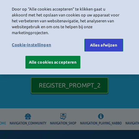
LOGIN
Door op “Alle cookies accepteren” te klikken gaat u
akkoord met het opslaan van cookies op uw apparaat voor
het verbeteren van websitenavigatie, het analyseren van
websitegebruik en om ons te helpen bij onze
marketingprojecten.
Cookie-instellingen
Alles afwijzen
HEADER_TITLE
Alle cookies accepteren
REGISTER_PROMPT_2
HOME
NAVIGATION_COMMUNITY
NAVIGATION_SHOP
NAVIGATION_PLAYING_HABBO
NAVIGAT